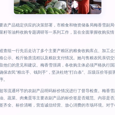
要农产品稳定供应的决策部署，市粮食和物资储备局梅香雪副局
菜籽等油料收购专题调研等一系列工作，旨在全面掌握收购实情
巡查组一行先后走访了多个主要产粮区的粮食收购库点、加工企
格公示、检斤验质流程以及粮款支付情况。她与售粮农民亲切交
取他们的意见和建议。梅香雪强调，各收购主体必须严格执行国
确保农民“粮出手、钱到手”，坚决杜绝“打白条”、压级压价等
序。
超等流通环节的农副产品明码标价情况进行了督导检查。梅香雪
油、蔬菜、肉禽蛋等主要农副产品的标价签是否规范、内容是否
签齐全、标价清晰，营造诚信经营、放心消费的市场环境。对于