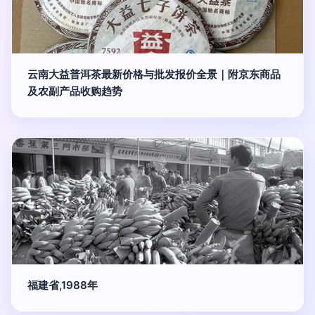
云南大益普洱茶最新价格与批发报价全景｜附京东商品
及农副产品收购趋势
福建省,1988年