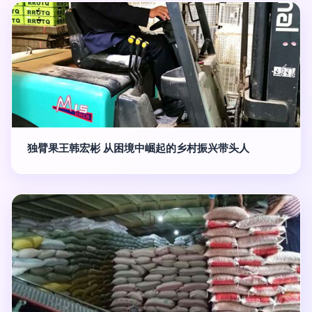
独臂果王韩宏彬 从困境中崛起的乡村振兴带头人